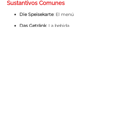
Sustantivos Comunes
Die Speisekarte
: El menú
Das Getränk
: La bebida
Das Gericht
: El plato
Die Rechnung
: La cuenta
Das Trinkgeld
: La propina
Verbos Importantes
Bestellen
: Pedir
Bringen
: Traer
Zahlen
: Pagar
Empfehlen
: Recomendar
Reservieren
: Reservar