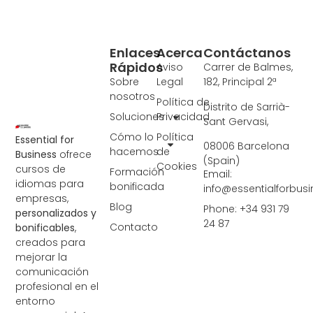
Enlaces
Acerca
Contáctanos
Rápidos
Aviso
Carrer de Balmes,
Sobre
Legal
182, Principal 2ª
nosotros
Política de
Distrito de Sarrià-
Soluciones
Privacidad
Sant Gervasi,
Cómo lo
Política
Essential for
08006 Barcelona
hacemos
de
Business
ofrece
(Spain)
Cookies
cursos de
Formación
Email:
idiomas para
bonificada
info@essentialforbus
empresas,
Blog
Phone: +34 931 79
personalizados y
24 87
Contacto
bonificables
,
creados para
mejorar la
comunicación
profesional en el
entorno