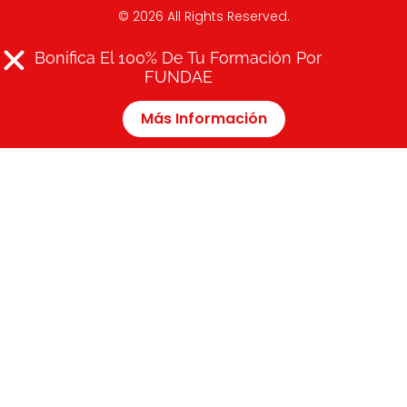
© 2026 All Rights Reserved.
Bonifica El 100% De Tu Formación Por
Català
(
Catalán
)
English
(
Inglés
)
Español
FUNDAE
Más Información