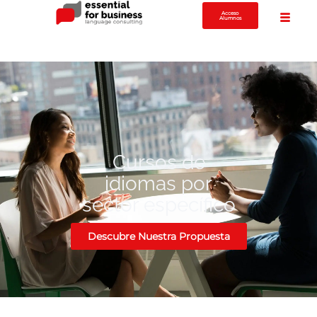
Acceso
Alumnos
Cursos de
idiomas por
sector específico
Descubre Nuestra Propuesta