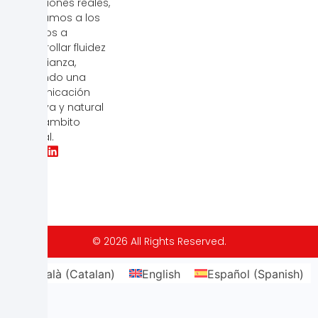
situaciones reales,
ayudamos a los
equipos a
desarrollar fluidez
y confianza,
logrando una
comunicación
efectiva y natural
en el ámbito
laboral.
© 2026 All Rights Reserved.
Català
(
Catalan
)
English
Español
(
Spanish
)