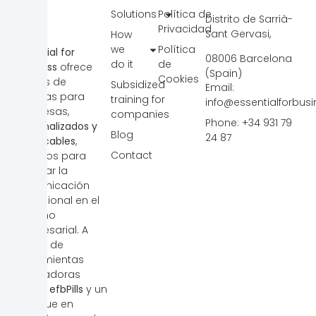
Solutions
Política de
Distrito de Sarrià-
Privacidad
Sant Gervasi,
How
we
Política
Essential for
08006 Barcelona
do it
de
Business
ofrece
(Spain)
Cookies
cursos de
Subsidized
Email:
idiomas para
training for
info@essentialforbus
empresas,
companies
Phone: +34 931 79
personalizados y
Blog
24 87
bonificables
,
Contact
creados para
mejorar la
comunicación
profesional en el
entorno
empresarial. A
través de
herramientas
innovadoras
como
efbPills
y un
enfoque en