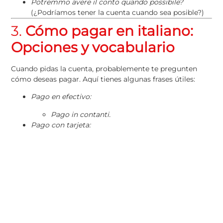
Potremmo avere il conto quando possibile?
(¿Podríamos tener la cuenta cuando sea posible?)
3.
Cómo pagar en italiano:
Opciones y vocabulario
Cuando pidas la cuenta, probablemente te pregunten
cómo deseas pagar. Aquí tienes algunas frases útiles:
Pago en efectivo:
Pago in contanti.
Pago con tarjeta:
Pago con carta.
Posso pagare con carta di credito?
(¿Puedo
pagar con tarjeta de crédito?)
Dividir la cuenta:
Possiamo dividere il conto?
(¿Podemos dividir la cuenta?)
En reuniones de negocios, es habitual que una sola
persona asuma el pago. En este caso, puedes decir: