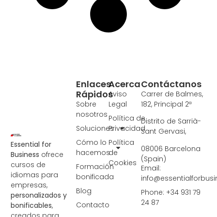
Enlaces
Acerca
Contáctanos
Rápidos
Aviso
Carrer de Balmes,
Sobre
Legal
182, Principal 2ª
nosotros
Política de
Distrito de Sarrià-
Soluciones
Privacidad
Sant Gervasi,
Cómo lo
Política
Essential for
08006 Barcelona
hacemos
de
Business
ofrece
(Spain)
Cookies
cursos de
Formación
Email:
idiomas para
bonificada
info@essentialforbus
empresas,
Blog
Phone: +34 931 79
personalizados y
24 87
Contacto
bonificables
,
creados para